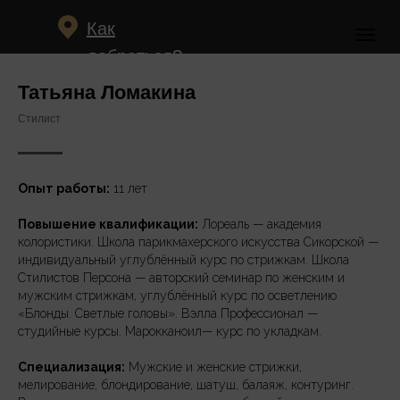
Как
добраться?
Татьяна Ломакина
Стилист
Опыт работы:
11 лет
Повышение квалификации:
Лореаль — академия
колористики. Школа парикмахерского искусства Сикорской —
индивидуальный углублённый курс по стрижкам. Школа
Стилистов Персона — авторский семинар по женским и
Записаться онлайн
мужским стрижкам, углублённый курс по осветлению
«Блонды. Светлые головы». Вэлла Профессионал —
студийные курсы. Марокканоил— курс по укладкам.
Специализация:
Мужские и женские стрижки,
мелирование, блондирование, шатуш, балаяж, контуринг.