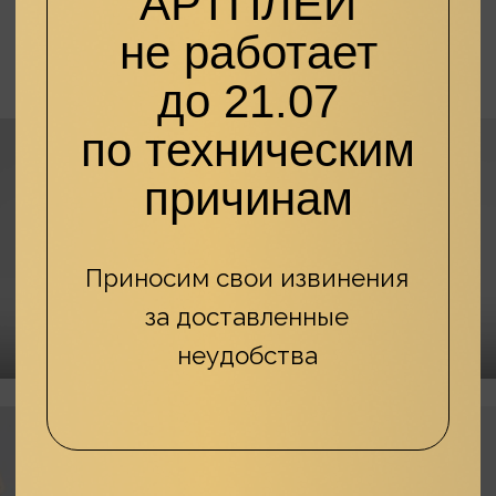
Стилисты Персона
ARTPLAY на Планета Билан
Познакомимся?