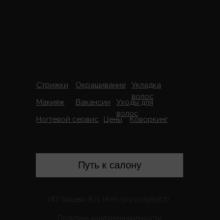
Стрижки
Окрашивание
Укладка
волос
Макияж
Вакансии
Уходы для
волос
Ногтевой сервис
Цены
Коворкинг
Путь к салону
ИП Зайцева В.И. ИНН: 500302985870
Политика конфиденциальности