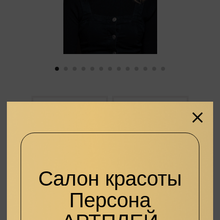
до 21.07
по техническим
причинам
Приносим свои извинения
за доставленные
неудобства